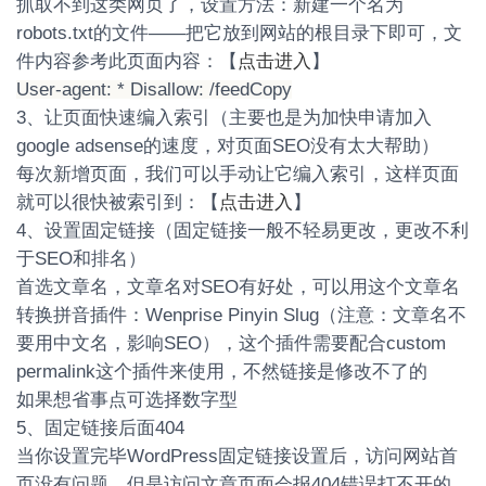
抓取不到这类网页了，设置方法：新建一个名为
robots.txt的文件——把它放到网站的根目录下即可，文
件内容参考此页面内容：【
点击进入
】
User-agent: * Disallow: /feedCopy
3、让页面快速编入索引（主要也是为加快申请加入
google adsense的速度，对页面SEO没有太大帮助）
每次新增页面，我们可以手动让它编入索引，这样页面
就可以很快被索引到：【
点击进入
】
4、设置固定链接（固定链接一般不轻易更改，更改不利
于SEO和排名）
首选文章名，文章名对SEO有好处，可以用这个文章名
转换拼音插件：Wenprise Pinyin Slug（注意：文章名不
要用中文名，影响SEO），这个插件需要配合custom
permalink这个插件来使用，不然链接是修改不了的
如果想省事点可选择数字型
5、固定链接后面404
当你设置完毕WordPress固定链接设置后，访问网站首
页没有问题，但是访问文章页面会报404错误打不开的