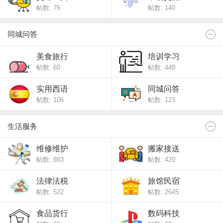
帖数: 76
帖数: 140
同城问答
美食旅行
培训学习
帖数: 60
帖数: 449
实用西语
同城问答
帖数: 106
帖数: 123
生活服务
维修维护
搬家接送
帖数: 883
帖数: 420
法律法税
旅馆民宿
帖数: 522
帖数: 2645
食品货行
数码科技