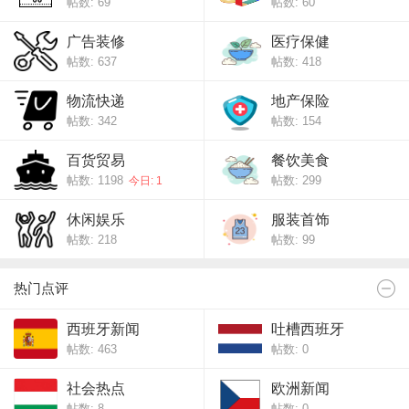
帖数: 69
帖数: 60
广告装修
医疗保健
帖数: 637
帖数: 418
物流快递
地产保险
帖数: 342
帖数: 154
百货贸易
餐饮美食
帖数: 1198
帖数: 299
今日: 1
休闲娱乐
服装首饰
帖数: 218
帖数: 99
热门点评
西班牙新闻
吐槽西班牙
帖数: 463
帖数: 0
社会热点
欧洲新闻
帖数: 8
帖数: 0