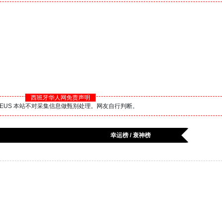
西班牙华人网免责声明
BS.EUS 本站不对采集信息做甄别处理。网友自行判断。
幸运榜 / 衰神榜