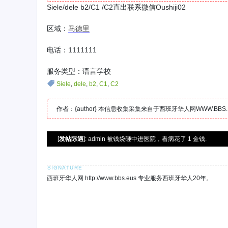
Siele/dele b2/C1 /C2直出联系微信Oushiji02
区域：
马德里
电话：1111111
服务类型：语言学校
Siele
,
dele
,
b2
,
C1
,
C2
作者：{author} 本信息收集采集来自于西班牙华人网WWW.B
[
发帖际遇
]: admin 被钱袋砸中进医院，看病花了 1 金钱.
西班牙华人网 http://www.bbs.eus 专业服务西班牙华人20年。