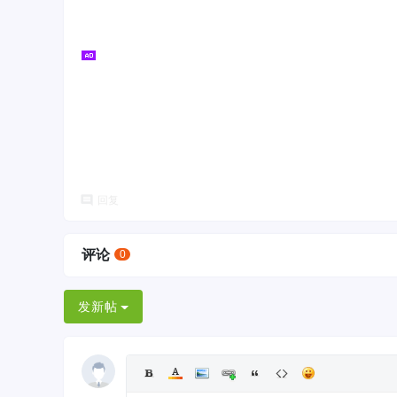
回复
评论
0
发新帖