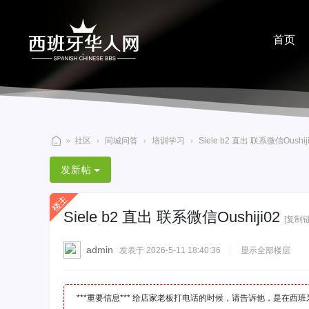
首页
分享
»
社区
›
同城问答
›
培训学习
›
Siele b2 直出 联系微信Oushij
西
发新帖
班
牙
Siele b2 直出 联系微信Oushiji02
华
[复制链
人
admin
发表于 2026-5-11 18:40:36
|
显示全部楼层
网
***重要信息*** 给店家老板打电话的时候，请告诉他，是在