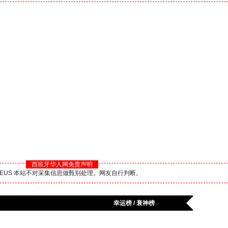
西班牙华人网免责声明
BS.EUS 本站不对采集信息做甄别处理。网友自行判断。
幸运榜 / 衰神榜