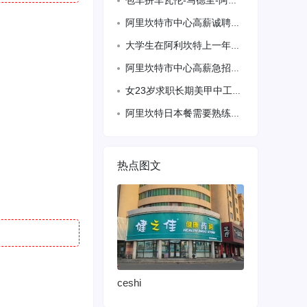
包车拼车瓦伦-马德里-阿利卡特都可以需要66-38-89-506
阿里坎特市中心高薪诚聘临时油锅，包吃住，电话602005163
大学生在阿利坎特上一年语言学校，有居留证，想找一份餐饮服务类工作
阿里坎特市中心高薪急招寿司师傅，要求讲卫生，速度快，联系电话
女23岁求职长期美甲中工，阿利坎特市中心哪位老板给个机会，人勤快肯吃苦，肯学，大
阿里坎特日本餐需要熟练油锅一名 微信gzyy7788 电话610215761
热点图文
ceshi