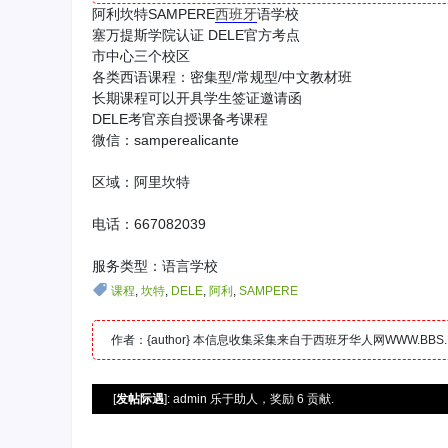
阿利坎特SAMPERE
西班牙
语学校
塞万提斯学院认证 DELE官方考点
市中心三个校区
各类西语课程：密集型/常规型/中文教材班
长期课程可以开具学生签证邀请函
DELE考官亲自授课备考课程
微信：samperealicante
区域：阿里坎特
电话：667082039
服务类型：语言学校
课程
,
坎特
,
DELE
,
阿利
,
SAMPERE
作者：{author} 本信息收集采集来自于西班牙华人网WWW.B
[
发帖际遇
]: admin 乐于助人，奖励 6 贡献.