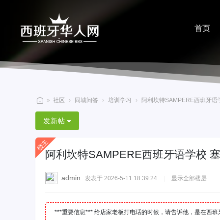
首页
分享
»
社区
›
同城问答
›
培训学习
›
阿利坎特SAMPERE西班牙语学校
西
发新帖
班
牙
阿利坎特SAMPERE西班牙语学校 
华
人
admin
发表于 2026-5-11 18:39:24
|
显示全部楼层
网
***重要信息*** 给店家老板打电话的时候，请告诉他，是在