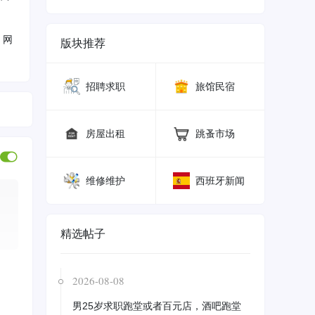
，网
版块推荐
巴塞 sagrera有装修不久的公寓短 ...
招聘求职
旅馆民宿
房屋出租
跳蚤市场
维修维护
西班牙新闻
精选帖子
2026-08-08
男25岁求职跑堂或者百元店，酒吧跑堂