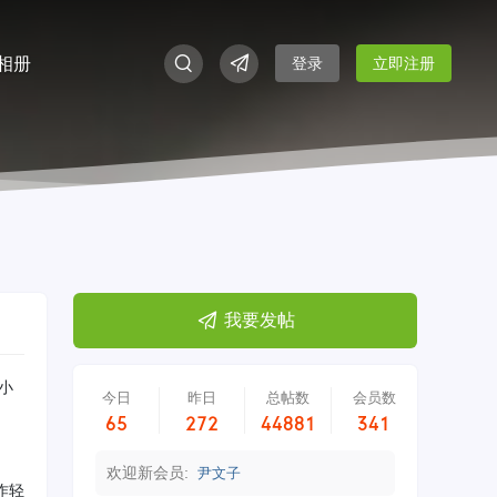
相册
登录
立即注册
我要发帖
小
今日
昨日
总帖数
会员数
65
272
44881
341
欢迎新会员:
尹文子
作轻