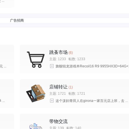
..
广告招商
跳蚤市场
(6)
主题: 1233
帖数: 1233
...
旗舰锐龙游戏本Recoil16 R9 9955HX3D+64G+
...
店铺转让
(1)
主题: 1721
帖数: 1721
..
这个泼妇青田人在girona一家百元店上班，去 ...
带物交流
主题: 139
帖数: 140