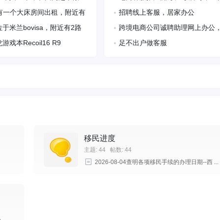
做了4年，在大学学校里做了
松有趣
fe有一个大床房间出租，附近有
招聘线上客服，居家办公
做了
种超市，停车也十分方
于米兰bovisa，附近有2路
跨境电商公司诚聘助理网上办公
巴塞圣家堂附近有房间出租，环境 ...
巴塞sagrera短租或长租大房间装 ...
，dunmo,，有90，92路直
上操作
戏本Recoil16 R9
足不出户做客服
3D+64G+1TB+14G双
移民进度
主题: 44
帖数: 44
2026-08-04查明各项移民手续的办理日期--西 ...