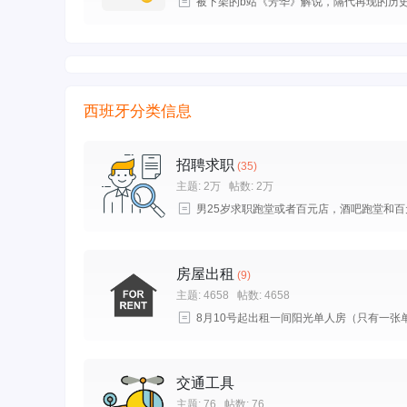
被下架的b站《芳华》解说，隔代再现的历史 .
西班牙分类信息
招聘求职
(35)
主题:
2万
帖数:
2万
男25岁求职跑堂或者百元店，酒吧跑堂和百元 
房屋出租
(9)
主题: 4658
帖数: 4658
8月10号起出租一间阳光单人房（只有一张单 .
交通工具
主题: 76
帖数: 76