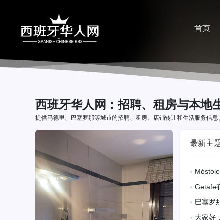
首页
分享
西班牙华人网：招聘、租房与本地
提供马德里、巴塞罗那等城市的招聘、租房、店铺转让和生活服务信息
最新主
Mósto
xu44429
Geta
近有地铁
巴塞罗那独
便，房租
Arago
大家好