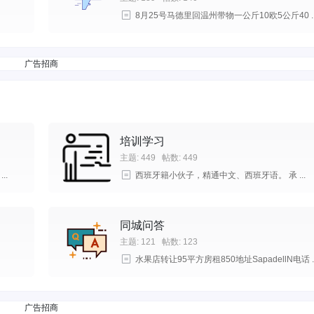
8月25号马德里回温州带物一公斤10欧5公斤40 ..
广告招商
培训学习
主题: 449
帖数: 449
..
西班牙籍小伙子，精通中文、西班牙语。 承 ...
同城问答
主题: 121
帖数: 123
水果店转让95平方房租850地址SapadellN电话 ..
广告招商