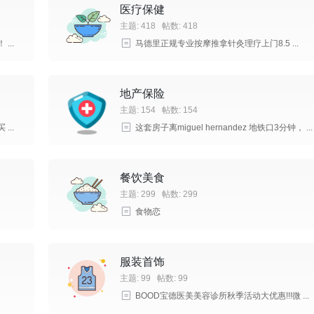
医疗保健
主题: 418
帖数: 418
..
马德里正规专业按摩推拿针灸理疗上门8.5 ...
地产保险
主题: 154
帖数: 154
..
这套房子离miguel hernandez 地铁口3分钟， ...
餐饮美食
主题: 299
帖数: 299
食物恋
服装首饰
主题: 99
帖数: 99
BOOD宝德医美美容诊所秋季活动大优惠!!!微 ...