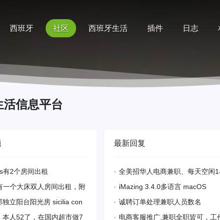
西班牙
社区
西班牙生活
插件
日志
记录
排行榜
帮助
生活信息平台
。
题
最新回复
les有2个房间出租
全美招华人电商兼职、每天空闲1
2105
时居家办公
fe有一个大床双人房间出租，附
iMazing 3.4.0多语言 macOS
和各种超市，停车也十分方
立阳台阳光房 sicilia con
诚聘订单处理兼职人员数名
3
n， 独立阳台，房间很
，本人52了，在国内超市做7
电商客服推广,兼职全职皆可，工