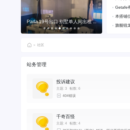
年，单位
Geta
3年半，
地铁和各
本搭铺位
租
Parla 19号出口 别墅单人间出租 ...
直达华人街
旗舰锐龙游
9955HX
»
社区
西
班
站务管理
牙
华
投诉建议
人
主题: 3
帖数: 6
网
404错误
千奇百怪
主题: 4
帖数: 4