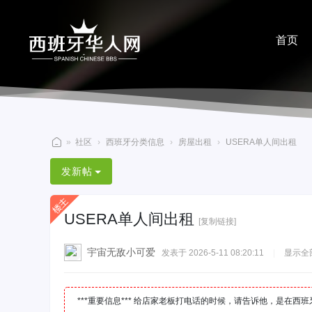
首页
分享
»
社区
›
西班牙分类信息
›
房屋出租
›
USERA单人间出租
西
发新帖
班
牙
USERA单人间出租
华
[复制链接]
人
宇宙无敌小可爱
发表于 2026-5-11 08:20:11
|
显示全
网
***重要信息*** 给店家老板打电话的时候，请告诉他，是在