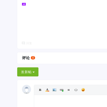
回复
评论
0
发新帖