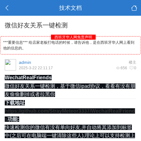
技术文档
微信好友关系一键检测
西班牙华人网免责声明
***重要信息*** 给店家老板打电话的时候，请告诉他，是在西班牙华人网上看到
他的信息的。
admin
楼主
2025-3-22 22:11:17
656
0
WechatRealFriends
微信好友关系一键检测，基于微信ipad协议，看看有没有朋
友偷偷删掉或者拉黑你
下载地址
https://github.com/StrayMeteor3337/WechatRealFriend
s
功能:
快速检测你的微信有没有单向好友,并自动将其添加到标签
中(之后可在电脑端一键清除这些人),理论上可以支持检测上