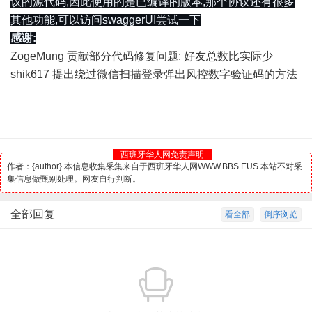
议的源代码,因此使用的是已编译的版本,那个协议还有很多
其他功能,可以访问swaggerUI尝试一下
感谢:
ZogeMung 贡献部分代码修复问题: 好友总数比实际少
shik617 提出绕过微信扫描登录弹出风控数字验证码的方法
西班牙华人网免责声明
作者：{author} 本信息收集采集来自于西班牙华人网WWW.BBS.EUS 本站不对采
集信息做甄别处理。网友自行判断。
全部回复
看全部
倒序浏览