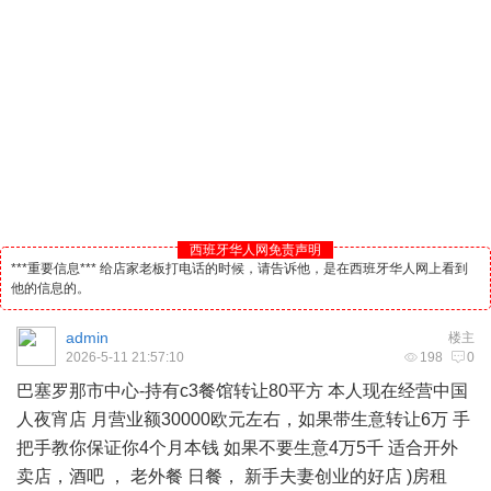
西班牙华人网免责声明
***重要信息*** 给店家老板打电话的时候，请告诉他，是在西班牙华人网上看到
他的信息的。
admin
楼主
2026-5-11 21:57:10
198
0
巴塞罗那市中心-持有c3餐馆转让80平方 本人现在经营中国
人夜宵店 月营业额30000欧元左右，如果带生意转让6万 手
把手教你保证你4个月本钱 如果不要生意4万5千 适合开外
卖店，
酒吧
， 老外餐 日餐， 新手夫妻创业的好店 )房租