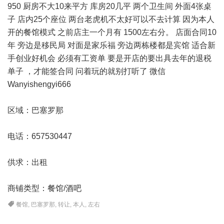
950 厨房不大10来平方 库房20几平 两个卫生间 外面4张桌
子 店内25个座位 两台老虎机不太好可以不去计算 因为本人
开的餐馆模式 之前店主一个月有 1500左右分。 店面合同10
年 旁边是移民局 对面是家乐福 旁边两栋楼都是宾馆 适合新
手创业好机会 必须有工资单 要是开店的要出具去年的退
税
单子 ，才能签合同 问着玩的就别打听了 微信
Wanyishengyi666
区域：巴塞罗那
电话：657530447
供求：出租
商铺类型：餐馆/酒吧
餐馆
,
巴塞罗那
,
转让
,
本人
,
左右