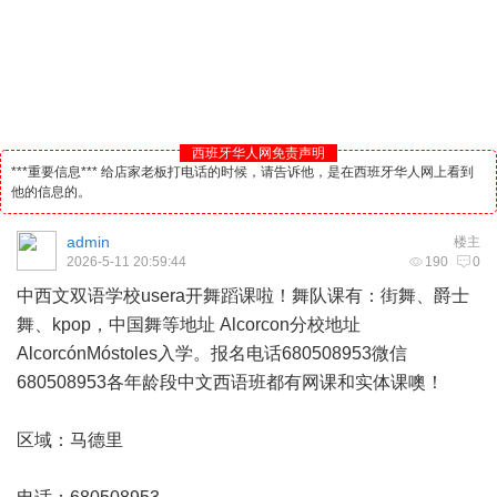
西班牙华人网免责声明
***重要信息*** 给店家老板打电话的时候，请告诉他，是在西班牙华人网上看到
他的信息的。
admin
楼主
2026-5-11 20:59:44
190
0
中西文双语学校usera开舞蹈课啦！舞队课有：街舞、爵士
舞、kpop，中国舞等地址 Alcorcon分校地址
AlcorcónMóstoles入学。报名电话680508953微信
680508953各年龄段中文西语班都有网课和实体课噢！
区域：
马德里