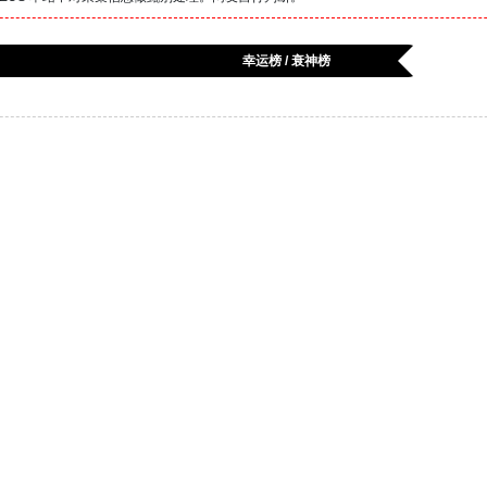
幸运榜 / 衰神榜