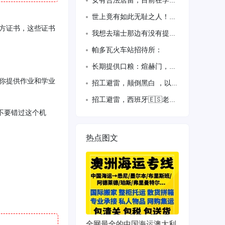
女有合法居留，目前在学习西班牙语中，想找份全职工作
世上竟有如此无耻之人！请大家评评理！我是一个东北人，最近遇
官方证书，这些证书
我想去瑞士那边有没有提供住宿的联系我
帕多瓦火车站招待所：
长期提供口粮：煊赫门，芙蓉王，软玉溪，白利群和硬中华 批发价格十分美丽，有需要的
你提供作业和学业
招工避雷，颠倒黑白 ，以上内容都是事实 如有半假 不得好死
招工避雷，西班牙🇪🇸老板小心此人
不要错过这个机
热点图文
全网最全的中国海运澳大利