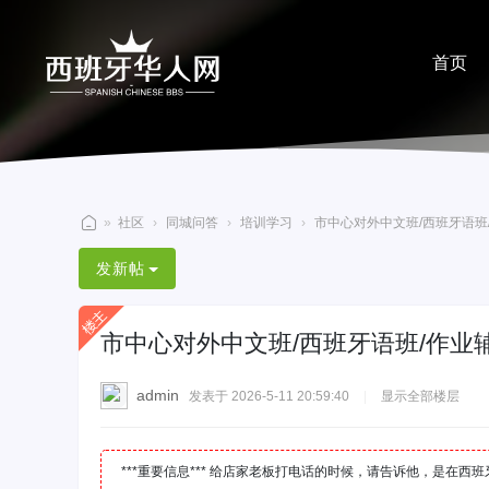
首页
分享
»
社区
›
同城问答
›
培训学习
›
市中心对外中文班/西班牙语班/作
西
发新帖
班
牙
市中心对外中文班/西班牙语班/作业
华
人
admin
发表于 2026-5-11 20:59:40
|
显示全部楼层
网
***重要信息*** 给店家老板打电话的时候，请告诉他，是在