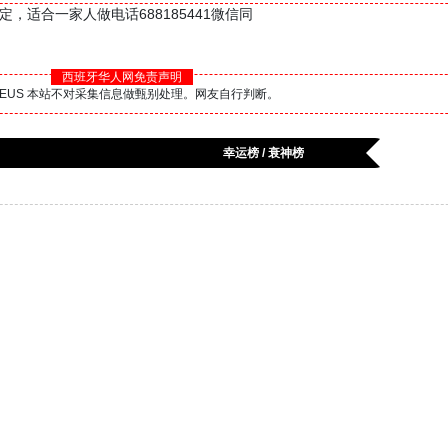
意稳定，适合一家人做电话688185441微信同
西班牙华人网免责声明
BS.EUS 本站不对采集信息做甄别处理。网友自行判断。
幸运榜 / 衰神榜