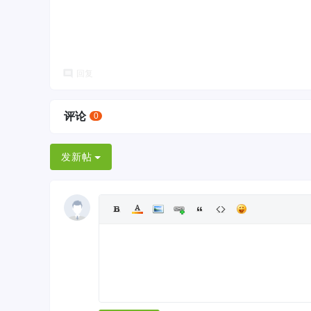
回复
评论
0
发新帖