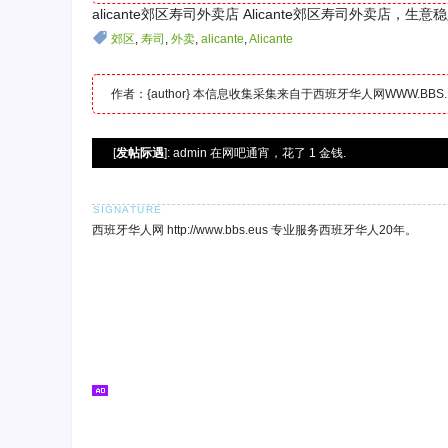
alicante郊区寿司外卖店 Alicante郊区寿司外卖店，生
郊区
,
寿司
,
外卖
,
alicante
,
Alicante
作者：{author} 本信息收集采集来自于西班牙华人网WWW.B
[
发帖际遇
]: admin 在网吧通宵，花了 1 金钱.
西班牙华人网 http://www.bbs.eus 专业服务西班牙华人20年。