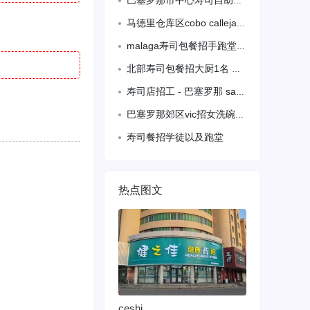
巴塞罗那市中心寿司自助餐诚聘寿司中工
马德里仓库区cobo calleja 中午需要兼职外卖员需要有车，周一到周五，大
malaga寿司包餐招手跑堂，寿司包卷，待遇优
北部寿司包餐招大厨1名 包吃住，待遇优，备居留，全保！
寿司店招工 - 巴塞罗那 sabadell 674610888
巴塞罗那郊区vic招女洗碗工加打杂，需要备居留，可以包吃住，详
寿司餐招学徒以及跑堂
热点图文
ceshi