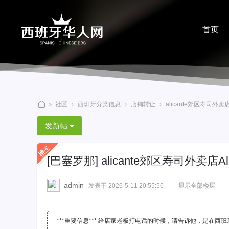
首页
分享
»
社区
›
西班牙分类信息
›
店铺转让
›
alicante郊区寿司外卖
西
发新帖
班
牙
[巴塞罗那]
alicante郊区寿司外卖店
华
人
admin
发表于 2026-5-11 20:55:56
|
显示全部楼层
网
***重要信息*** 给店家老板打电话的时候，请告诉他，是在