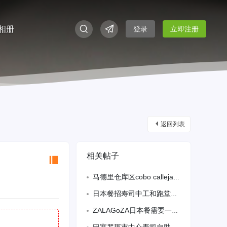
相册
登录
立即注册
返回列表
相关帖子
马德里仓库区cobo calleja中午需要兼职外卖员
日本餐招寿司中工和跑堂，备居留652582168
ZALAGoZA日本餐需要一名熟练寿司包卷工熟练跑堂备有居留联系电话655352