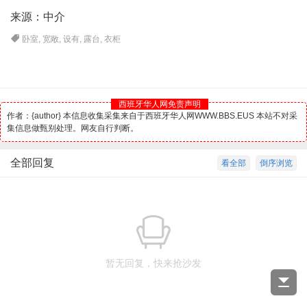
来源：中介
卧室
,
宽敞
,
设有
,
露台
,
衣柜
西班牙华人网免责声明
作者：{author} 本信息收集采集来自于西班牙华人网WWW.BBS.EUS 本站不对采
集信息做甄别处理。网友自行判断。
全部回复
看全部
倒序浏览
暂无回复，快来抢沙发