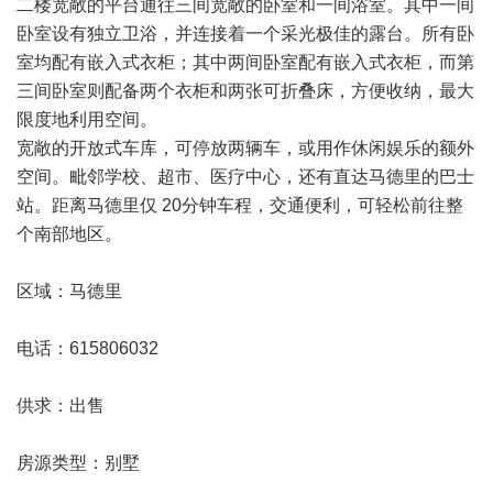
二楼宽敞的平台通往三间宽敞的卧室和一间浴室。其中一间
卧室设有独立卫浴，并连接着一个采光极佳的露台。所有卧
室均配有嵌入式衣柜；其中两间卧室配有嵌入式衣柜，而第
三间卧室则配备两个衣柜和两张可折叠床，方便收纳，最大
限度地利用空间。
宽敞的开放式车库，可停放两辆车，或用作休闲娱乐的额外
空间。毗邻学校、超市、医疗中心，还有直达
马德里
的巴士
站。距离马德里仅 20分钟车程，交通便利，可轻松前往整
个南部地区。
区域：马德里
电话：615806032
供求：出售
房源类型：别墅