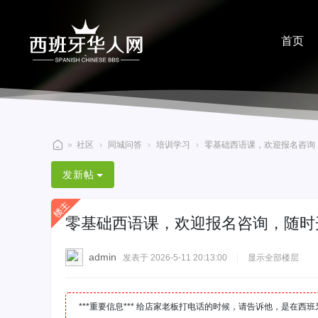
首页
分享
»
社区
›
同城问答
›
培训学习
›
零基础西语课，欢迎报名咨询，随
西
发新帖
班
牙
零基础西语课，欢迎报名咨询，随时
华
人
admin
发表于 2026-5-11 20:13:00
|
显示全部楼层
网
***重要信息*** 给店家老板打电话的时候，请告诉他，是在