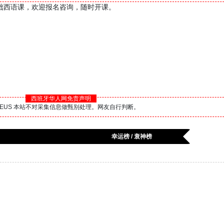
]零基础西语课，欢迎报名咨询，随时开课。
西班牙华人网免责声明
BS.EUS 本站不对采集信息做甄别处理。网友自行判断。
幸运榜 / 衰神榜