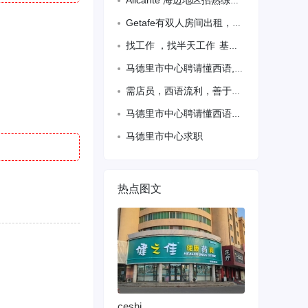
Alicante 海边地区招熟练英西语跑堂，待遇优
Getafe有双人房间出租，欢迎入住
找工作 ，找半天工作 基础美甲 微信：ro481029
马德里市中心聘请懂西语,两年经验以上的服装店员，下午半工或者全工，工资面议。联系
需店员，西语流利，善于沟通，待遇优，马德里仓库区，备居留
马德里市中心聘请懂西语的服装店员,工资面议。联系电话689272321
马德里市中心求职
热点图文
ceshi