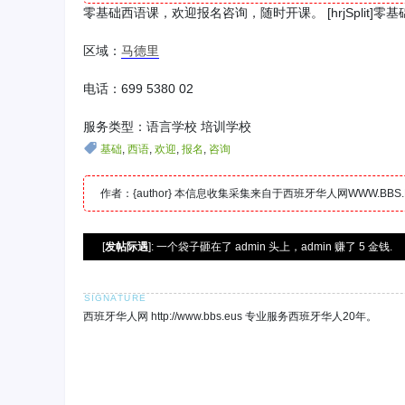
零基础西语课，欢迎报名咨询，随时开课。 [hrjSplit
区域：
马德里
电话：699 5380 02
服务类型：语言学校 培训学校
基础
,
西语
,
欢迎
,
报名
,
咨询
作者：{author} 本信息收集采集来自于西班牙华人网WWW.B
[
发帖际遇
]: 一个袋子砸在了 admin 头上，admin 赚了 5 金钱.
西班牙华人网 http://www.bbs.eus 专业服务西班牙华人20年。