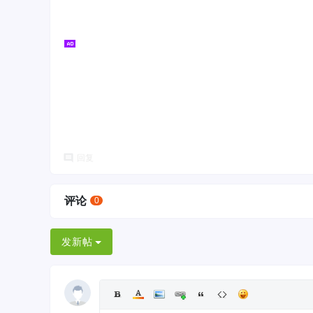
回复
评论
0
发新帖