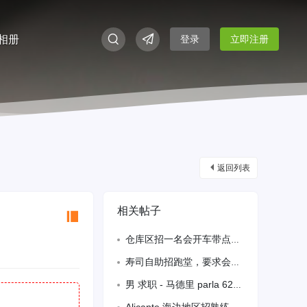
相册
登录
立即注册
返回列表
相关帖子
仓库区招一名会开车带点西语的男师傅，工资优692672121
寿司自助招跑堂，要求会西语，上五休二，包吃住，希望在八月份最
男 求职 - 马德里 parla 622133460