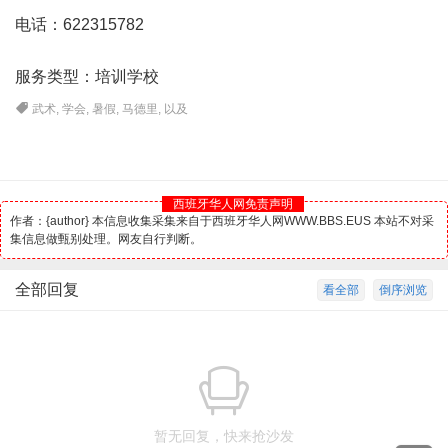
电话：622315782
服务类型：培训学校
武术
,
学会
,
暑假
,
马德里
,
以及
西班牙华人网免责声明
作者：{author} 本信息收集采集来自于西班牙华人网WWW.BBS.EUS 本站不对采
集信息做甄别处理。网友自行判断。
全部回复
看全部
倒序浏览
暂无回复，快来抢沙发