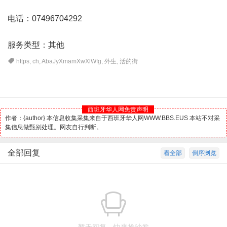
电话：07496704292
服务类型：其他
https
,
ch
,
AbaJyXmamXwXlWfg
,
外生
,
活的街
西班牙华人网免责声明
作者：{author} 本信息收集采集来自于西班牙华人网WWW.BBS.EUS 本站不对采
集信息做甄别处理。网友自行判断。
全部回复
看全部
倒序浏览