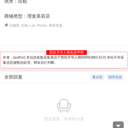
供求：出租
商铺类型：理发美容店
马德里
,
出租
,
Las
,
Rozas
,
美容美发
西班牙华人网免责声明
作者：{author} 本信息收集采集来自于西班牙华人网WWW.BBS.EUS 本站不对采
集信息做甄别处理。网友自行判断。
全部回复
看全部
倒序浏览
暂无回复，快来抢沙发