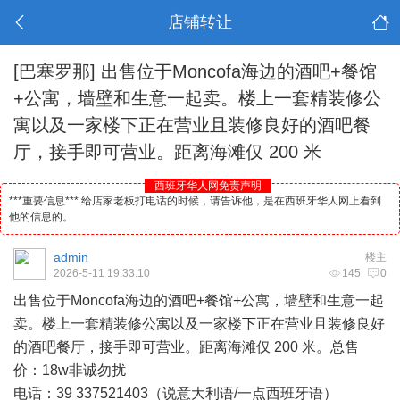
店铺转让
[巴塞罗那]
出售位于Moncofa海边的酒吧+餐馆
+公寓，墙壁和生意一起卖。楼上一套精装修公
寓以及一家楼下正在营业且装修良好的酒吧餐
厅，接手即可营业。距离海滩仅 200 米
西班牙华人网免责声明
***重要信息*** 给店家老板打电话的时候，请告诉他，是在西班牙华人网上看到
他的信息的。
admin
楼主
2026-5-11 19:33:10
145
0
出售位于Moncofa海边的
酒吧
+餐馆+公寓，墙壁和生意一起
卖。楼上一套精装修公寓以及一家楼下正在营业且装修良好
的酒吧餐厅，接手即可营业。距离海滩仅 200 米。总售
价：18w非诚勿扰
电话：39 337521403（说意大利语/一点
西班牙
语）