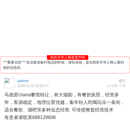
西班牙华人网免责声明
***重要信息*** 给店家老板打电话的时候，请告诉他，是在西班牙华人网上看到
他的信息的。
admin
楼主
2026-5-11 19:32:17
178
0
马德里
Usera餐馆转让，有大烟囱，有餐饮执照，经营多
年，客源稳定，地理位置优越，集年轻人吃喝玩乐一条街，
适合餐饮、
酒吧
等多种业态经营. 可传授整套经营技术
有意者请联系688129608