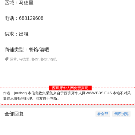
区域：马德里
电话：688129608
供求：出租
商铺类型：餐馆/酒吧
经营
,
马德里
,
餐馆
,
餐饮
,
酒吧
西班牙华人网免责声明
作者：{author} 本信息收集采集来自于西班牙华人网WWW.BBS.EUS 本站不对采
集信息做甄别处理。网友自行判断。
全部回复
看全部
倒序浏览