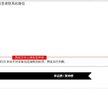
好 有意者联系此微信
西班牙华人网免责声明
BS.EUS 本站不对采集信息做甄别处理。网友自行判断。
幸运榜 / 衰神榜