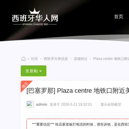
首页
分享
»
社区
›
西班牙分类信息
›
店铺转让
›
Plaza centre 地铁
西
发新帖
班
牙
[巴塞罗那]
Plaza centre 地铁
华
人
admin
发表于 2026-5-11 19:32:01
|
显示全部楼层
网
***重要信息*** 给店家老板打电话的时候，请告诉他，是在