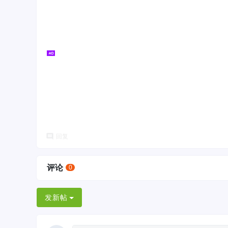
回复
评论
0
发新帖