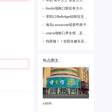
求职:美甲大工 美发大工，会基础语言。有居留。限马德里。
fondo地铁口附近有大小房间出租。 住家安静干净，有需要联系6881
求职L1Bellvitge站附近交通要方便
海岛Lanzarote招美甲师.Puerto del carmen海边一线游客区
usera地铁口养生馆、足疗、头疗、推拿、皮肤护理 需要足疗、推拿技师 联系电话
找搭铺！！在阳光修车店附近，搭一个月一个人住
热点图文
ceshi