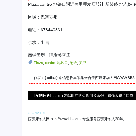
Plaza centre 地铁口附近美甲理发店转让 新装修 地点
区域：巴塞罗那
电话：673440831
供求：出售
商铺类型：理发美容店
Plaza
,
centre
,
地铁口
,
附近
,
美甲
作者：{author} 本信息收集采集来自于西班牙华人网WWW.B
[
发帖际遇
]: admin 发帖时在路边捡到 3 金钱，偷偷放进了口袋.
西班牙华人网 http://www.bbs.eus 专业服务西班牙华人20年。