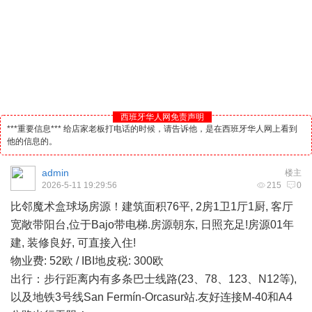
西班牙华人网免责声明
***重要信息*** 给店家老板打电话的时候，请告诉他，是在西班牙华人网上看到
他的信息的。
admin
楼主
2026-5-11 19:29:56
215
0
比邻魔术盒球场房源！建筑面积76平, 2房1卫1厅1厨, 客厅
宽敞带阳台,位于Bajo带电梯.房源朝东, 日照充足!房源01年
建, 装修良好, 可直接入住!
物业费: 52欧 / IBI地皮
税
: 300欧
出行：步行距离内有多条巴士线路(23、78、123、N12等),
以及地铁3号线San Fermín-Orcasur站.友好连接M-40和A4