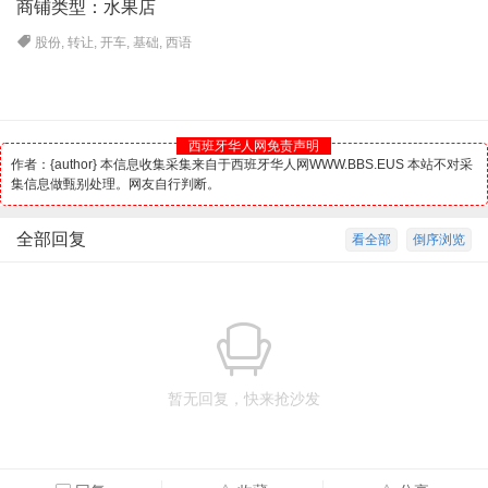
商铺类型：水果店
股份
,
转让
,
开车
,
基础
,
西语
西班牙华人网免责声明
作者：{author} 本信息收集采集来自于西班牙华人网WWW.BBS.EUS 本站不对采
集信息做甄别处理。网友自行判断。
全部回复
看全部
倒序浏览
暂无回复，快来抢沙发