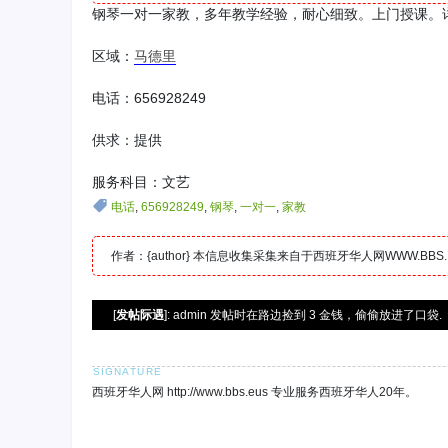
钢琴一对一家教，多年教学经验，耐心细致。上门授课。详询WX：
区域：
马德里
电话：656928249
供求：提供
服务科目：文艺
电话
,
656928249
,
钢琴
,
一对一
,
家教
作者：{author} 本信息收集采集来自于西班牙华人网WWW.B
[
发帖际遇
]: admin 发帖时在路边捡到 3 金钱，偷偷放进了口袋.
西班牙华人网 http://www.bbs.eus 专业服务西班牙华人20年。