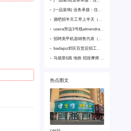
|一品装饰|业务承接：住家，超市，百元店，美甲店，办公室酒店，酒吧，餐馆，旧房改造
|一品装饰| 业务承接：住家，超市，百元店，美甲店，办公室酒店，酒吧，餐馆，旧房改造
酒吧招半天工早上半天（负责吧台内工作） 电话603169362（微信同号）
usera旁边3号线almendrales地铁口，离地铁站1分钟，有女大单间出租
招聘美甲机器销售代表（地推）
badajoz郊区百货店招工有无经验没关系。可以电话或微信联系待遇方面。WX：
马德里6路 地铁 招按摩师 有经验 会美甲优先 电话联系 614147709
热点图文
ceshi