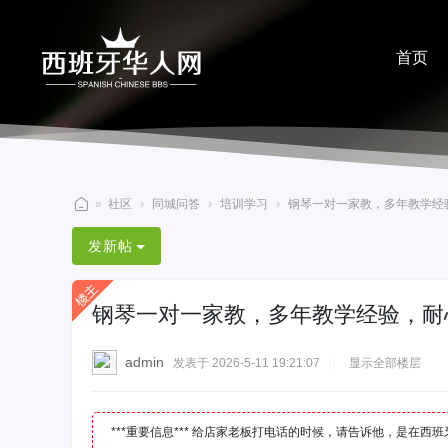
首页
分享
»
社区
›
同城问答
›
培训学习
›
钢琴一对一家教，多年教学经验
西
发新帖
班
牙
钢琴一对一家教，多年教学经验，耐
华
人
admin
发表于 2026-5-11 19:21:07
|
显示全部楼层
网
***重要信息*** 给店家老板打电话的时候，请告诉他，是在