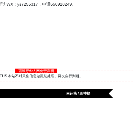
ys7255317，电话656928249。
西班牙华人网免责声明
BS.EUS 本站不对采集信息做甄别处理。网友自行判断。
幸运榜 / 衰神榜