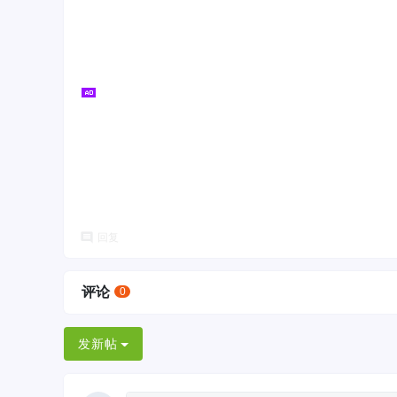
回复
评论
0
发新帖