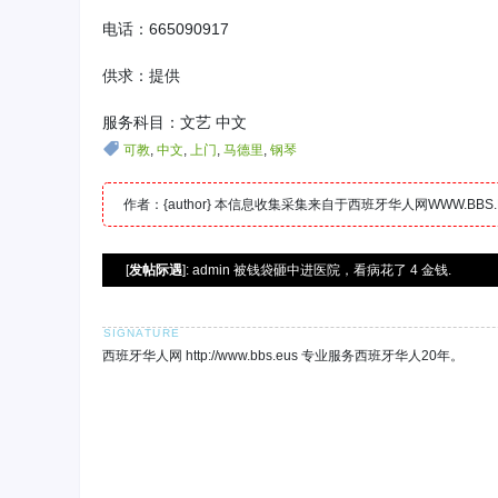
电话：665090917
供求：提供
服务科目：文艺 中文
可教
,
中文
,
上门
,
马德里
,
钢琴
作者：{author} 本信息收集采集来自于西班牙华人网WWW.B
[
发帖际遇
]: admin 被钱袋砸中进医院，看病花了 4 金钱.
西班牙华人网 http://www.bbs.eus 专业服务西班牙华人20年。