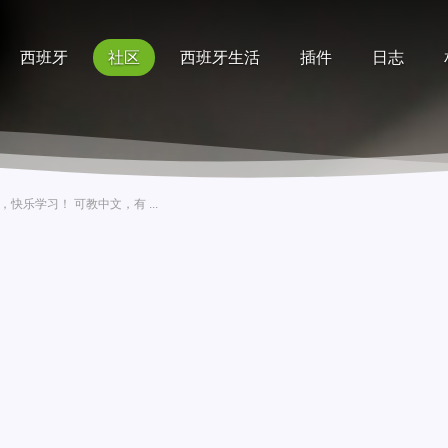
西班牙
社区
西班牙生活
插件
日志
记录
排行榜
帮助
快乐学习！ 可教中文，有 ...