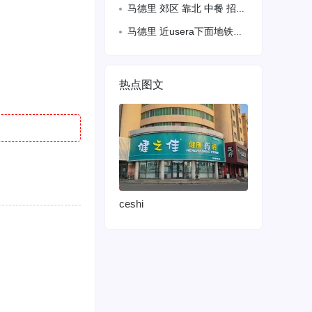
马德里 郊区 靠北 中餐 招聘大餐 备居留 待遇优 8月17日开始
马德里 近usera下面地铁口 1分钟 有客厅出租。长租短租 均可 住家人少
热点图文
ceshi