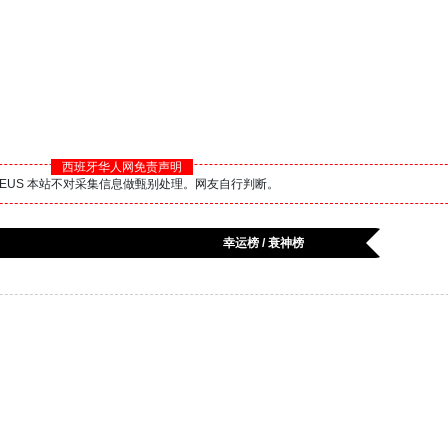
西班牙华人网免责声明
BS.EUS 本站不对采集信息做甄别处理。网友自行判断。
幸运榜 / 衰神榜