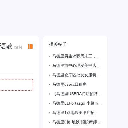
相关帖子
汉语教
[复制
马德里男生求职周末工，中西语流利。
马德里市中心理发美甲店转让，位于大街，全新装修，店面方正，地铁口公交车站就在店门
马德里仓库区批发女服装店招长期熟练男仓库工
马德里usera日租房
【马德里USERA门店招聘】客服助理 文员 双休全保
马德里L1Portazgo 小超市+百元店 招聘理货
马德里1路地铁美甲店招美甲大工，个人业绩分成，备居留。联系微信：zhutou19
马德里6路 地铁 招按摩师 有经验 会美甲优先 电话联系 614147709