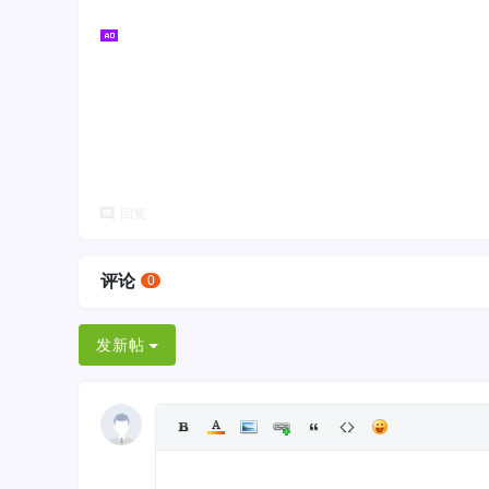
回复
评论
0
发新帖