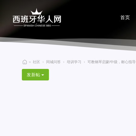
首页
分享
»
社区
›
同城问答
›
培训学习
›
可教钢琴启蒙/中级，耐心指导，
西
发新帖
班
牙
华
人
网