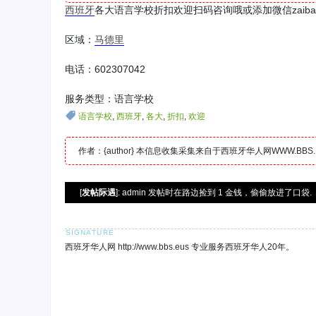
西班牙
各大语言学校折扣欢迎扫码咨询哦或添加微信zaiban
区域：
马德里
电话：602307042
服务类型：语言学校
语言学校
,
西班牙
,
各大
,
折扣
,
欢迎
作者：{author} 本信息收集采集来自于西班牙华人网WWW.B
[
发帖际遇
]: admin 发帖时在路边捡到 1 金钱，偷偷放进了口袋.
西班牙华人网 http://www.bbs.eus 专业服务西班牙华人20年。