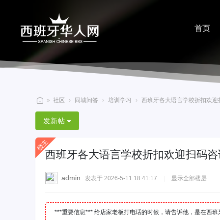
首页
分享
»
社区
›
同城问答
›
培训学习
›
西班牙各大语言学校折扣欢迎扫码
西
发新帖
班
牙
西班牙各大语言学校折扣欢迎扫码咨
华
人
admin
发表于 2026-5-11 18:41:17
|
显示全部楼层
网
***重要信息*** 给店家老板打电话的时候，请告诉他，是在