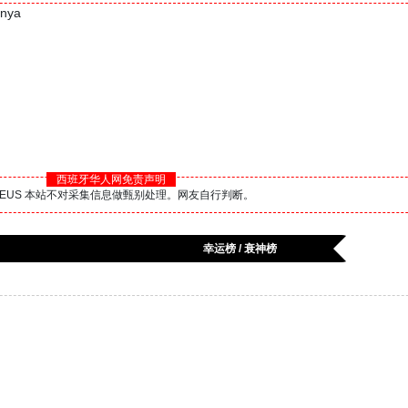
ya
西班牙华人网免责声明
BS.EUS 本站不对采集信息做甄别处理。网友自行判断。
幸运榜 / 衰神榜