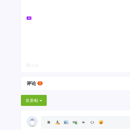
回复
评论
0
发新帖