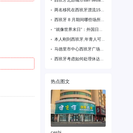
西班牙北部城市san sebastian 理发店兼美甲店 店租便宜 中心街道 多年老店 因本人要回国 现在转让 有意请加微信x546118714联系 价格面仪
两名移民在西班牙漂流15天后获救，估计数十人死亡
西班牙 8 月期间哪些场所关闭，哪些场所开放？
“就像世界末日”：外国日食追逐者涌向西班牙
本人刚到西班牙,年青人可以吃苦耐劳的，做什么工作都可。我会认真学，希望有缘老板请
马德里市中心西班牙广场附近地铁口50米带阳台夫妻房间和单人房间出租.有上下搭铺出
西班牙考虑如何处理休达大规模穿越后的儿童移民
热点图文
ceshi