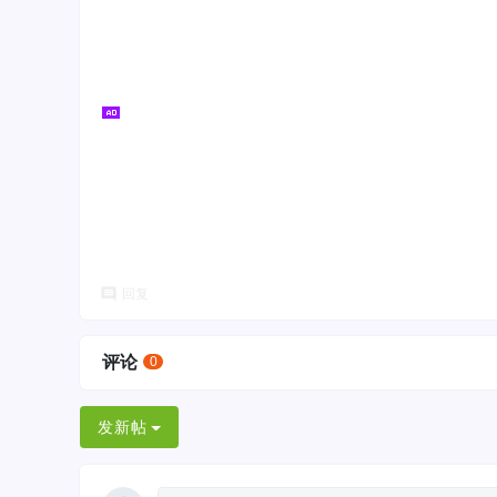
回复
评论
0
发新帖