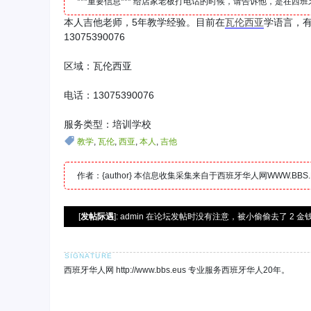
***重要信息*** 给店家老板打电话的时候，请告诉他，是在
本人吉他老师，5年教学经验。目前在
瓦伦西亚
学语言，
13075390076
区域：瓦伦西亚
电话：13075390076
服务类型：培训学校
教学
,
瓦伦
,
西亚
,
本人
,
吉他
作者：{author} 本信息收集采集来自于西班牙华人网WWW.B
[
发帖际遇
]: admin 在论坛发帖时没有注意，被小偷偷去了 2 金钱
西班牙华人网 http://www.bbs.eus 专业服务西班牙华人20年。