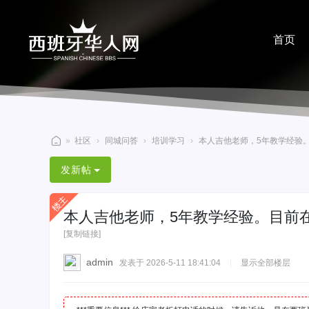
首页
分享
»
社区
›
同城问答
›
培训学习
›
本人吉他老师，5年教学经验。目
西
发新帖
班
牙
本人吉他老师，5年教学经验。目前
华
[复制链接]
人
网
admin
发表于 2026-5-11 18:41:04
|
显示全部楼层