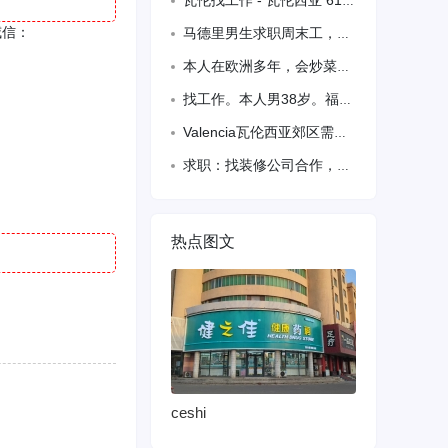
瓦伦找工作 - 瓦伦西亚 613391302
威信：
马德里男生求职周末工，中西语流利。
本人在欧洲多年，会炒菜，炒饭面，油锅，想在西班牙找份工作，有需要的老板加我微信1
找工作。本人男38岁。福建人。无身份。肯学肯干。有需要的老板艾
Valencia瓦伦西亚郊区需备拘留熟练三厨一名 624793107
求职：找装修公司合作，本人专业水电，会粉刷吊顶电焊等等..做工精细，有需要工人的
热点图文
ceshi