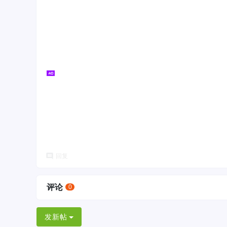
回复
评论
0
发新帖