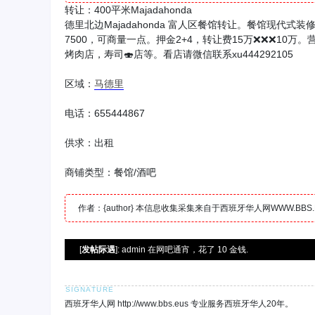
转让：400平米Majadahonda
德里北边Majadahonda 富人区餐馆转让。餐馆现代式装
7500，可商量一点。押金2+4，转让费15万❌❌❌10万
烤肉店，寿司🍣店等。看店请微信联系xu444292105
区域：
马德里
电话：655444867
供求：出租
商铺类型：餐馆/酒吧
作者：{author} 本信息收集采集来自于西班牙华人网WWW.B
[
发帖际遇
]: admin 在网吧通宵，花了 10 金钱.
西班牙华人网 http://www.bbs.eus 专业服务西班牙华人20年。