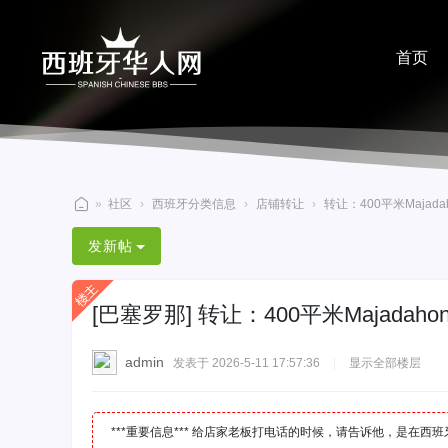
首页
分享
»
社区
›
西班牙分类信息
›
店铺转让
›
转让：400平米Majadah
西
发新帖
班
牙
[巴塞罗那]
转让：400平米Majadaho
华
人
admin
发表于 2026-5-11 17:57:36
|
显示全部楼层
网
***重要信息*** 给店家老板打电话的时候，请告诉他，是在