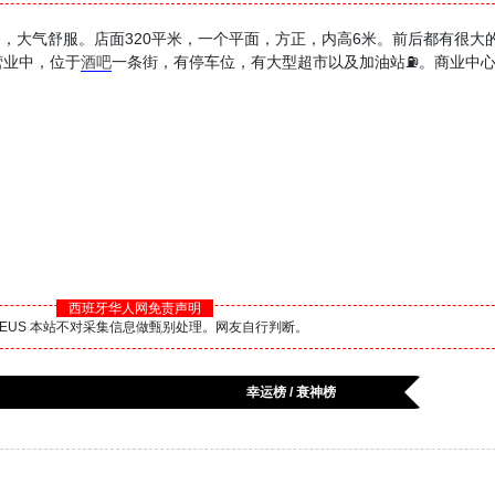
修，大气舒服。店面320平米，一个平面，方正，内高6米。前后都有很大的Ter
。营业中，位于
酒吧
一条街，有停车位，有大型超市以及加油站⛽️。商业中
西班牙华人网免责声明
BS.EUS 本站不对采集信息做甄别处理。网友自行判断。
幸运榜 / 衰神榜