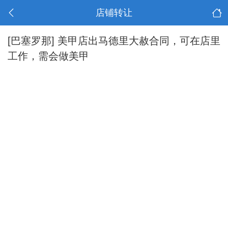
店铺转让
[巴塞罗那]
美甲店出马德里大赦合同，可在店里
工作，需会做美甲