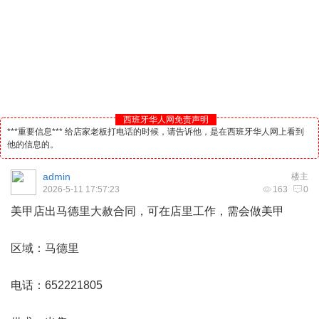
西班牙华人网免责声明
***重要信息*** 给店家老板打电话的时候，请告诉他，是在西班牙华人网上看到
他的信息的。
admin
楼主
2026-5-11 17:57:23
163
0
美甲店出
马德里
大赦合同，可在店里工作，需会做美甲
区域：马德里
电话：652221805