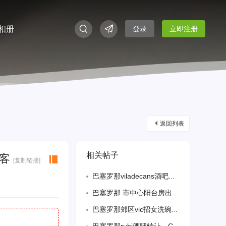
相册
登录
立即注册
返回列表
相关帖子
天客
[复制链接]
巴塞罗那viladecans酒吧带餐需年轻跑堂 会语言 有经验 备居留 包
巴塞罗那 市中心阳台房出租，采光好，安静，远离马路。走路3分钟
巴塞罗那郊区vic招女洗碗工加打杂，需要备居留，可以包吃住，详