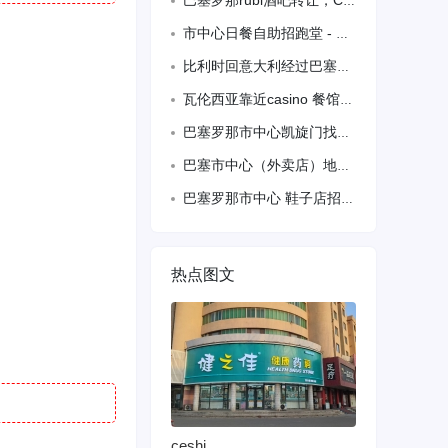
巴塞罗那rubi酒吧转让，C3可以做餐，独立厨房，两台老虎机，合同
市中心日餐自助招跑堂 - 巴塞罗那 688568122
比利时回意大利经过巴塞罗那，巴黎，来回可拼车有需要联系AC3481958680[
瓦伦西亚靠近casino 餐馆转让
巴塞罗那市中心凯旋门找零时全天熟练跑堂一名 要求有居留 会西班
巴塞市中心（外卖店）地铁L5附近，谢绝无居留（厨房工）需有经验
巴塞罗那市中心 鞋子店招工 （半天）需要会语言 有拘留 有责任心 感兴趣的话可以
热点图文
ceshi