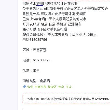
巴塞罗那
旅游
区奶茶店转让还在营业
位于旅游区calella商业步行街夏天客流大冬季有固定客户
执照是外卖 可以增加食品寿司外卖 无烟囱
已营业5年老店由于个人原因迁居其他城市
可开衣服店 包店 鞋店 手机店 亚洲超市
嫌小可以顶下隔壁手机店打通
整条街最低房租 单人或夫妻就可以营业 无须请人
电话615039796
区域：巴塞罗那
电话：615 039 796
供求：出售
商铺类型：食品店
营业
,
巴塞罗那
,
旅游区
,
外卖
,
可以
作者：{author} 本信息收集采集来自于西班牙华人网WWW.B