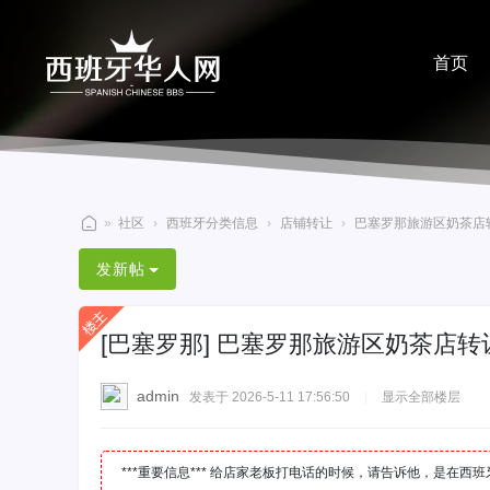
首页
分享
»
社区
›
西班牙分类信息
›
店铺转让
›
巴塞罗那旅游区奶茶店转让 
西
发新帖
班
牙
[巴塞罗那]
巴塞罗那旅游区奶茶店转让 
华
人
admin
发表于 2026-5-11 17:56:50
|
显示全部楼层
网
***重要信息*** 给店家老板打电话的时候，请告诉他，是在