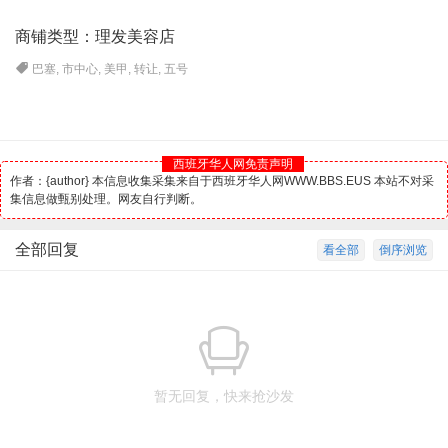
商铺类型：理发美容店
巴塞
,
市中心
,
美甲
,
转让
,
五号
西班牙华人网免责声明
作者：{author} 本信息收集采集来自于西班牙华人网WWW.BBS.EUS 本站不对采
集信息做甄别处理。网友自行判断。
全部回复
看全部
倒序浏览
暂无回复，快来抢沙发