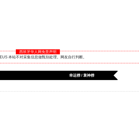
西班牙华人网免责声明
BS.EUS 本站不对采集信息做甄别处理。网友自行判断。
幸运榜 / 衰神榜