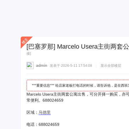
[巴塞罗那]
Marcelo Usera
接]
admin
发表于 2026-5-11 17:54:08
|
显示全部楼层
***重要信息*** 给店家老板打电话的时候，请告诉他，是在
Marcelo Usera主街两套公寓出售，可分开择一购
常便利。688024659
区域：
马德里
电话：688024659