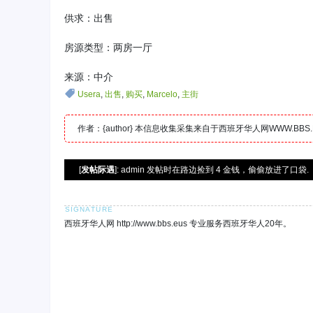
供求：出售
房源类型：两房一厅
来源：中介
Usera
,
出售
,
购买
,
Marcelo
,
主街
作者：{author} 本信息收集采集来自于西班牙华人网WWW.B
[
发帖际遇
]: admin 发帖时在路边捡到 4 金钱，偷偷放进了口袋.
西班牙华人网 http://www.bbs.eus 专业服务西班牙华人20年。