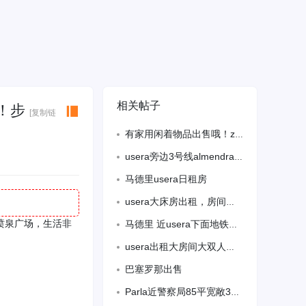
相关帖子
买！步
[复制链
有家用闲着物品出售哦！zonafranca地铁10号线foneria站出口哦！感
usera旁边3号线almendrales地铁口，离地铁站1分钟，有女大单间出租
马德里usera日租房
usera大床房出租，房间干净卫生，安静阳光充足，单人租，有押金
和喷泉广场，生活非
马德里 近usera下面地铁口 1分钟 有客厅出租。长租短租 均可 住家人少
usera出租大房间大双人床但只租一个人，因为只有一个卫生间、人少干净阳光明媚通
巴塞罗那出售
Parla近警察局85平宽敞3房1卫出售！独立客厅可改4房，带阳台！3楼电梯！近