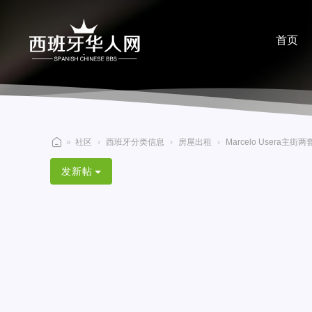
首页
分享
»
社区
›
西班牙分类信息
›
房屋出租
›
Marcelo Usera
西
发新帖
班
牙
华
人
网