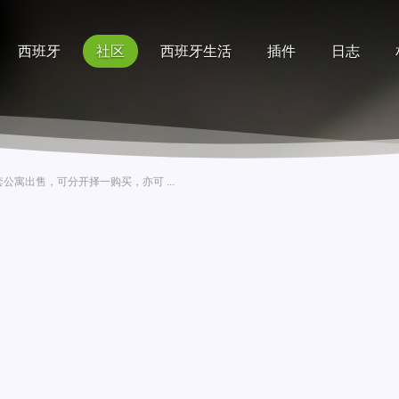
西班牙
社区
西班牙生活
插件
日志
记录
排行榜
帮助
主街两套公寓出售，可分开择一购买，亦可 ...