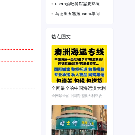
usera酒吧餐馆需要熟练跑堂，备居留， 会语言，
马德里五塞拉usera单间出租月租350压一付一离6号地铁线步行4分钟
热点图文
全网最全的中国海运澳大利
全网最全的中国海运澳大利亚攻略！细说如何把家具转运悉尼墨尔本布里斯班 国内网购