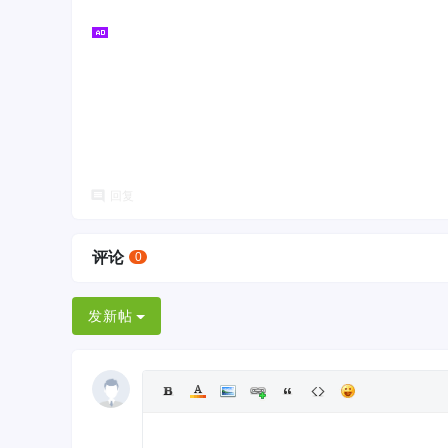
回复
评论
0
发新帖