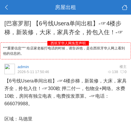
房屋出租
[巴塞罗那]
【6号线Usera单间出租】-☞4楼步
梯，新装修，大床，家具齐全，拎包入住！-☞
西班牙华人网免责声明
***重要信息*** 给店家老板打电话的时候，请告诉他，是在西班牙华人网上看到
他的信息的。
admin
楼主
2026-5-11 17:50:46
138
0
【6号线Usera单间出租】-☞4楼步梯，新装修，大床，家具
齐全，拎包入住！-☞300欧 押二付一，包物业+网络。水费
10欧，房间有独立电表，电费按发票算。-☞电话：
666079988。
区域：
马德里