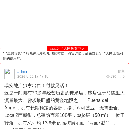
西班牙华人网免责声明
***重要信息*** 给店家老板打电话的时候，请告诉他，是在西班牙华人网上看到
他的信息的。
admin
楼主
2026-5-11 17:47:45
180
0
瑞安地产独家出售！付款灵活！
这是一间拥有20多年经营历史的糖果店，该店位于
马德里
人
流量最大、需求最旺盛的黄金地段之一：Puerta del
Ángel，拥有长期稳定的客源，接手即可营业，无需磨合。
Local2面朝街，总建筑面积108平，bajo层（50 m²）：位于
转角，拥有总计约 13.8米 的临街展示面（两面相加），