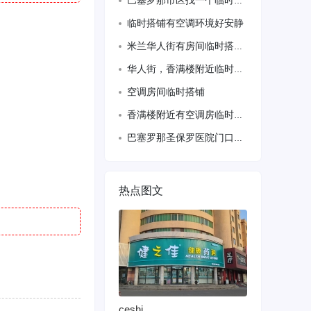
巴塞罗那市区找一个临时打扫门店卫生的！vx：688599432
临时搭铺有空调环境好安静
米兰华人街有房间临时搭铺，一个大房间可以两个人住，环境卫生干净整洁，交通方便吃饭
华人街，香满楼附近临时家庭旅馆，，夫妻房间有空调，，，正规房间，独立房阳台，，卫
空调房间临时搭铺
香满楼附近有空调房临时搭铺
巴塞罗那圣保罗医院门口单人间短期出租，交通四通八达，全包。微信:yangguan
热点图文
ceshi