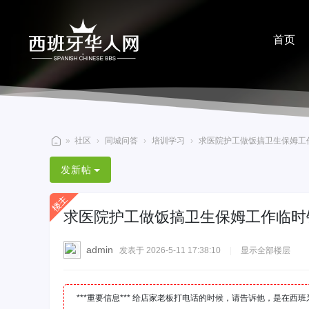
首页
分享
»
社区
›
同城问答
›
培训学习
›
求医院护工做饭搞卫生保姆工作临
西
发新帖
班
牙
求医院护工做饭搞卫生保姆工作临时
华
人
admin
发表于 2026-5-11 17:38:10
|
显示全部楼层
网
***重要信息*** 给店家老板打电话的时候，请告诉他，是在