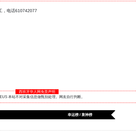
话610742077
西班牙华人网免责声明
BS.EUS 本站不对采集信息做甄别处理。网友自行判断。
幸运榜 / 衰神榜