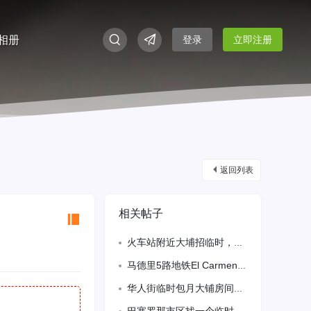
相册
登录
立即注册
返回列表
相关帖子
火车站附近大埔招临时，长期的，只限美女，环境干净，可接送，334238336
马德里5路地铁El Carmen 房子出租
华人街临时包月大铺房间空调开放包吃干净卫生15起3242673077