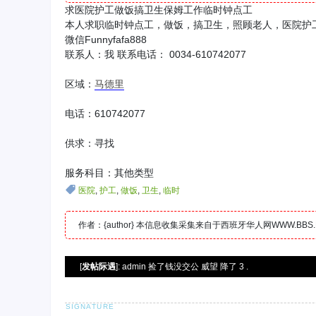
求医院护工做饭搞卫生保姆工作临时钟点工
本人求职临时钟点工，做饭，搞卫生，照顾老人，医院护工，电
微信Funnyfafa888
联系人：我 联系电话： 0034-610742077
区域：
马德里
电话：610742077
供求：寻找
服务科目：其他类型
医院
,
护工
,
做饭
,
卫生
,
临时
作者：{author} 本信息收集采集来自于西班牙华人网WWW.B
[
发帖际遇
]: admin 捡了钱没交公 威望 降了 3 .