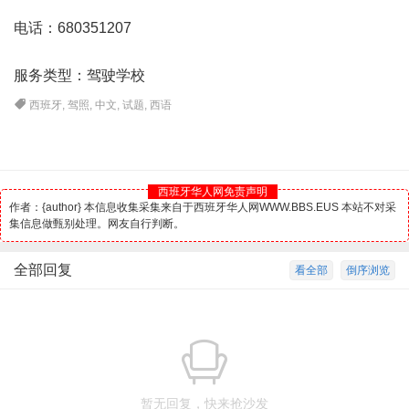
电话：680351207
服务类型：驾驶学校
西班牙
,
驾照
,
中文
,
试题
,
西语
西班牙华人网免责声明
作者：{author} 本信息收集采集来自于西班牙华人网WWW.BBS.EUS 本站不对采
集信息做甄别处理。网友自行判断。
全部回复
看全部
倒序浏览
暂无回复，快来抢沙发