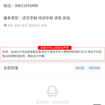
电话：34611453489
服务类型：语言学校 培训学校 讲座 其他
课程
,
提供
,
英语
,
西班牙语
,
授课
西班牙华人网免责声明
作者：{author} 本信息收集采集来自于西班牙华人网WWW.BBS.EUS 本站不对采
集信息做甄别处理。网友自行判断。
全部回复
看全部
倒序浏览
暂无回复，快来抢沙发