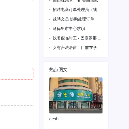
招熟练跑堂一名 会西语或英语优先 备居留 话不多的 谢谢
招聘电商订单处理员（线上兼职/薪资日结）
诚聘文员 协助处理订单
马德里市中心求职
找暑假临时工 - 巴塞罗那 623358010
女有合法居留，目前在学习西班牙语中，想找份全职工作
热点图文
ceshi