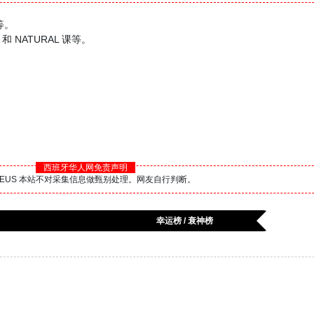
等。
 NATURAL 课等。
西班牙华人网免责声明
BS.EUS 本站不对采集信息做甄别处理。网友自行判断。
幸运榜 / 衰神榜