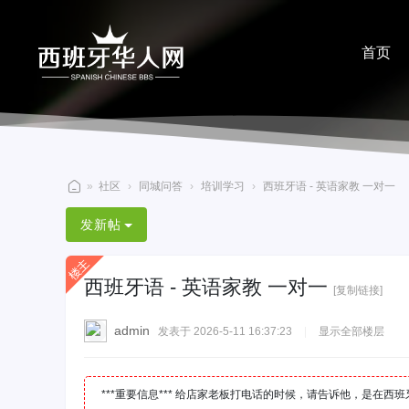
首页
分享
»
社区
›
同城问答
›
培训学习
›
西班牙语 - 英语家教 一对一
西
发新帖
班
牙
西班牙语 - 英语家教 一对一
华
[复制链接]
人
admin
发表于 2026-5-11 16:37:23
|
显示全部楼层
网
***重要信息*** 给店家老板打电话的时候，请告诉他，是在