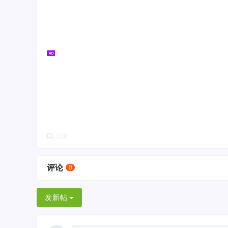
回复
评论
0
发新帖