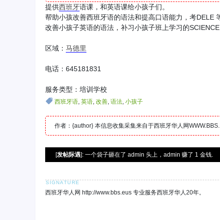
提供
西班牙
语课，和英语课给小孩子们。
帮助小孩改善西班牙语的语法和提高口语能力，考DELE 
改善小孩子英语的语法，补习小孩子班上学习的SCIENCE 和
区域：
马德里
电话：645181831
服务类型：培训学校
西班牙语
,
英语
,
改善
,
语法
,
小孩子
作者：{author} 本信息收集采集来自于西班牙华人网WWW.B
[
发帖际遇
]: 一个袋子砸在了 admin 头上，admin 赚了 1 金钱.
西班牙华人网 http://www.bbs.eus 专业服务西班牙华人20年。