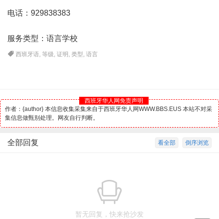
电话：929838383
服务类型：语言学校
西班牙语
,
等级
,
证明
,
类型
,
语言
西班牙华人网免责声明
作者：{author} 本信息收集采集来自于西班牙华人网WWW.BBS.EUS 本站不对采
集信息做甄别处理。网友自行判断。
全部回复
看全部
倒序浏览
暂无回复，快来抢沙发