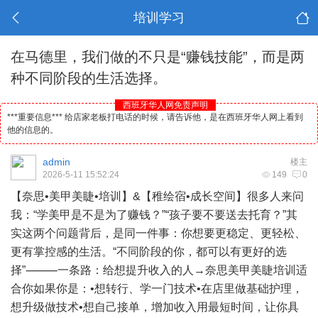
培训学习
在马德里，我们做的不只是“赚钱技能”，而是两
种不同阶段的生活选择。
西班牙华人网免责声明
***重要信息*** 给店家老板打电话的时候，请告诉他，是在西班牙华人网上看到
他的信息的。
admin
楼主
2026-5-11 15:52:24
149
0
【奈思•美甲美睫•培训】&【稚绘宿•成长空间】很多人来问
我：“学美甲是不是为了赚钱？”“孩子要不要送去托育？”其
实这两个问题背后，是同一件事：你想要更稳定、更轻松、
更有掌控感的生活。“不同阶段的你，都可以有更好的选
择”⸻一条路：给想提升收入的人→奈思美甲美睫培训适
合你如果你是：•想转行、学一门技术•在店里做基础护理，
想升级做技术•想自己接单，增加收入用最短时间，让你具