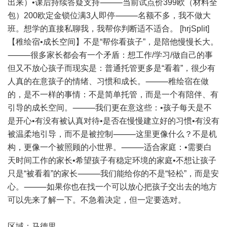
出来）•课后持续答疑支持⸻当前试点价399欧（材料全
包）200欧定金锁位满3人即停⸻名额不多，我不做大
班。想学的直接私聊我，我帮你判断适不适合。 [hrjSplit]
【稚绘宿•成长空间】不是“帮你看孩子”，是陪他慢慢长大。
⸻很多家长都会有一个矛盾：想工作/学习/做自己的事
但又不放心孩子而现实是：普通托管更多是“看着”，很少有
人真的在意孩子的情绪、习惯和成长。⸻稚绘宿在做
的，是不一样的事情：不是简单托管，而是一个有陪伴、有
引导的成长空间。⸻我们更在意这些：•孩子每天是不
是开心•有没有被认真对待•是否在慢慢建立好的习惯•有没有
被温柔地引导，而不是被控制⸻这里更像什么？不是机
构，更像一个被照顾的小世界。⸻适合家庭：•需要白
天时间工作的家长•希望孩子有稳定环境的家庭•不想让孩子
只是“被看着”的家长⸻我们能给你的不是“轻松”，而是安
心。⸻如果你也在找一个可以放心把孩子交出去的地方
可以先来了解一下。不急着决定，但一定要选对。
区域：
马德里