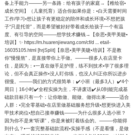
备上手能力⸻另一条路：给有孩子的家庭→【稚绘宿•
成长空间】（儿童托育）适合你如果你是：•白天需要时间
工作/学习•想让孩子有更稳定的陪伴和成长环境•不想把孩
子“只是托管”，而是希望被好好带着成长给孩子一个有温
度、有引导的空间⸻想学技术赚钱→【奈思•美甲美睫•
培训】✨ https://m.huarenjiewang.com/cf/d ... etail-
16035105.html [hrjSplit]【奈思•美甲美睫•培训】不是教
你“慢慢熬”，是直接带你上手做。⸻很多人在店里卡
住，是因为：•一直在做手足护理，练不到技术•学了很多理
论，但不会真正操作•没人盯你练，也没人纠正你所以进步
很慢。⸻我们的方式很简单：✔️小班（最多3人）✔️4个
周日｜16小时✔️全程实操为主，不讲废话✔️从0到能完成基
础款目标只有一个：让你敢做、能做、做得出来⸻适合
人群：•完全零基础•在店里做基础服务想升级•想更快进入美
甲技术岗位•想自己接单赚钱⸻为什么很多人选小班？
因为你不是来“听课”，你是来被盯着练会的。⸻你能得
到什么？•一套完整基础款流程•实操手感（不是看懂，是做