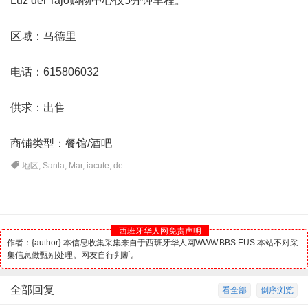
Luz del Tajo购物中心仅5分钟车程。
区域：
马德里
电话：615806032
供求：出售
商铺类型：餐馆/
酒吧
地区
,
Santa
,
Mar
,
iacute
,
de
西班牙华人网免责声明
作者：{author} 本信息收集采集来自于西班牙华人网WWW.BBS.EUS 本站不对采
集信息做甄别处理。网友自行判断。
全部回复
看全部
倒序浏览