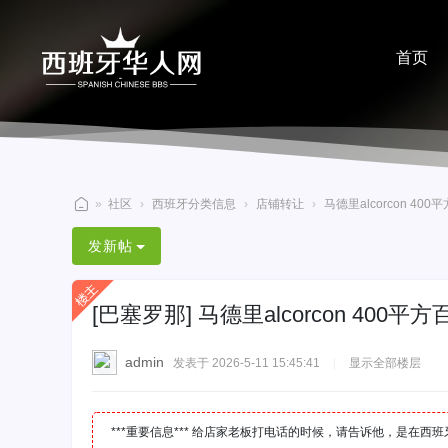
首页
分享
»
社区
›
西班牙分类信息
›
店铺转让
›
马德里alcorcon 400
西
发新帖
班
牙
[巴塞罗那]
马德里alcorcon 400平
华
人
admin
发表于 2026-5-11 15:45:41
|
显示全部楼层
网
***重要信息*** 给店家老板打电话的时候，请告诉他，是在