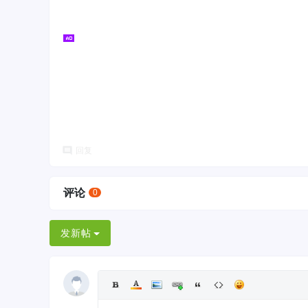
回复
评论
0
发新帖