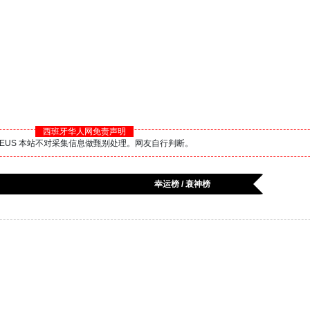
西班牙华人网免责声明
BS.EUS 本站不对采集信息做甄别处理。网友自行判断。
幸运榜 / 衰神榜