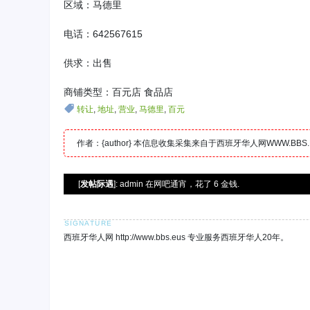
区域：马德里
电话：642567615
供求：出售
商铺类型：百元店 食品店
转让
,
地址
,
营业
,
马德里
,
百元
作者：{author} 本信息收集采集来自于西班牙华人网WWW.B
[
发帖际遇
]: admin 在网吧通宵，花了 6 金钱.
西班牙华人网 http://www.bbs.eus 专业服务西班牙华人20年。