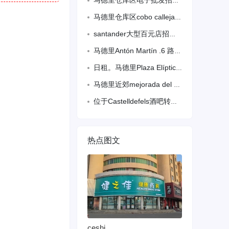
马德里仓库区电子批发招前台
马德里仓库区cobo calleja 中午需要兼职外卖员需要有车，周一到周五，大
santander大型百元店招熟练工，备居留，待遇好工作9个半小时，包吃住，住家
马德里Antón Martín .6 路公交站需要熟练.中工.上午半天工
日租。马德里Plaza Elíptica，单人20,双人25今日入住。微信131
马德里近郊mejorada del campo 小酒吧三万转让，房租九百五，老虎机完全可以支付，烟机很好有两百来块，营业额三四百，四五百，外面有十几张桌子，有兴
位于Castelldefels酒吧转让 有烟筒可以做餐 位于公园中心 ter
热点图文
ceshi