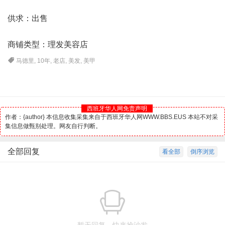
供求：出售
商铺类型：理发美容店
马德里
,
10年
,
老店
,
美发
,
美甲
西班牙华人网免责声明
作者：{author} 本信息收集采集来自于西班牙华人网WWW.BBS.EUS 本站不对采
集信息做甄别处理。网友自行判断。
全部回复
看全部
倒序浏览