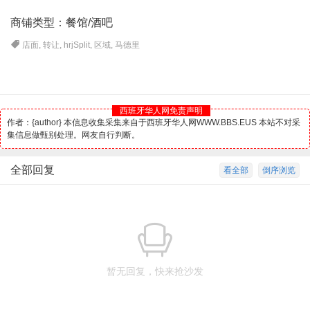
商铺类型：餐馆/
酒吧
店面
,
转让
,
hrjSplit
,
区域
,
马德里
西班牙华人网免责声明
作者：{author} 本信息收集采集来自于西班牙华人网WWW.BBS.EUS 本站不对采
集信息做甄别处理。网友自行判断。
全部回复
看全部
倒序浏览
暂无回复，快来抢沙发