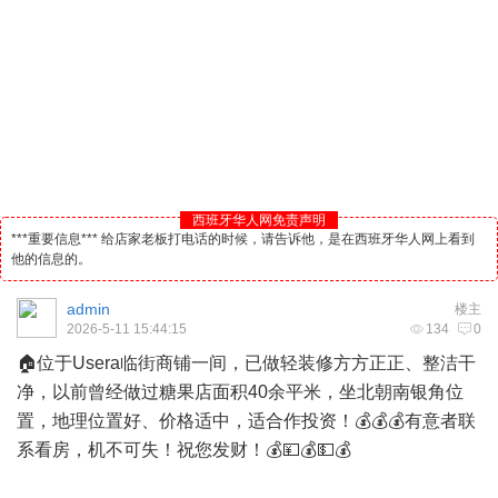
西班牙华人网免责声明
***重要信息*** 给店家老板打电话的时候，请告诉他，是在西班牙华人网上看到
他的信息的。
admin
楼主
2026-5-11 15:44:15
134
0
🏠位于Usera临街商铺一间，已做轻装修方方正正、整洁干
净，以前曾经做过糖果店面积40余平米，坐北朝南银角位
置，地理位置好、价格适中，适合作投资！💰💰💰有意者联
系看房，机不可失！祝您发财！💰💴💰💵💰