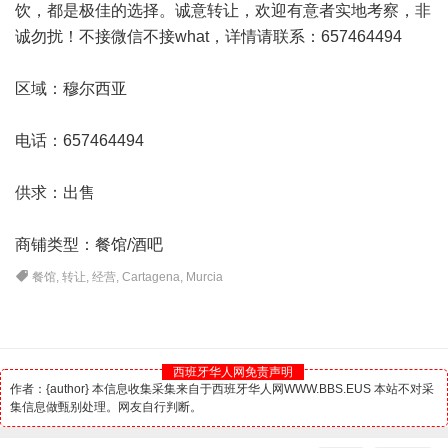
饮，都是极佳的选择。诚意转让，欢迎有意者实地考察，非
诚勿扰！不接微信不接what，详情请联系：657464494
区域：穆尔西亚
电话：657464494
供求：出售
商铺类型：餐馆/
酒吧
餐馆
,
转让
,
经营
,
Cartagena
,
Murcia
西班牙华人网免责声明
作者：{author} 本信息收集采集来自于西班牙华人网WWW.BBS.EUS 本站不对采
集信息做甄别处理。网友自行判断。