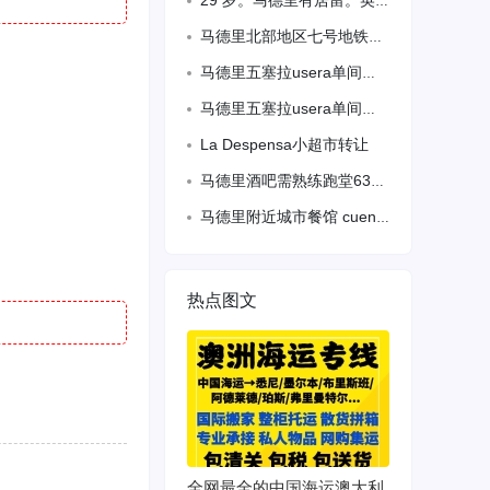
29 岁。马德里有居留。英语熟练。各行业什么都能干。寿司后厨 IT 都可以立即入职。
马德里北部地区七号地铁Antonio Machado附近住宅出租单人间和双人间。
马德里五塞拉usera单间出租月租350压一付一离6号地铁线步行4分钟 3号线地
马德里五塞拉usera单间出租月租350压一付一离6号地铁线步行4分钟
La Despensa小超市转让
马德里酒吧需熟练跑堂63568388
马德里附近城市餐馆 cuenca 找熟练二厨 单人间 待遇优 微信13017720052
热点图文
全网最全的中国海运澳大利