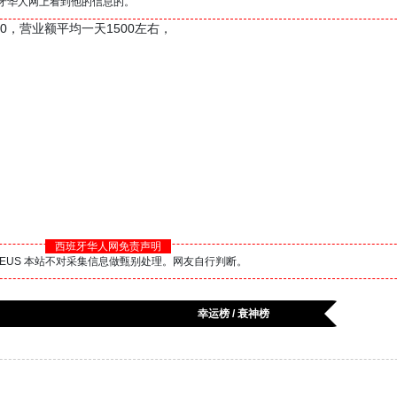
西班牙华人网上看到他的信息的。
00，营业额平均一天1500左右，
西班牙华人网免责声明
BS.EUS 本站不对采集信息做甄别处理。网友自行判断。
幸运榜 / 衰神榜