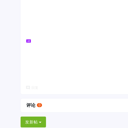
回复
评论
0
发新帖