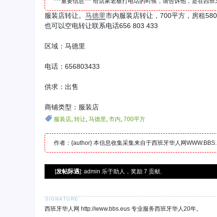
***重要信息*** 给店家老板打电话的时候，请告诉他，是在
服装店转让。
马德里
市内服装店转让，700平方，房租58
也可以空电转让联系电话656 803 433
区域：马德里
电话：656803433
供求：出售
商铺类型：服装店
服装店
,
转让
,
马德里
,
市内
,
700平方
作者：{author} 本信息收集采集来自于西班牙华人网WWW.B
[
发帖际遇
]: admin 乐于助人，奖励 7 贡献.
西班牙华人网 http://www.bbs.eus 专业服务西班牙华人20年。