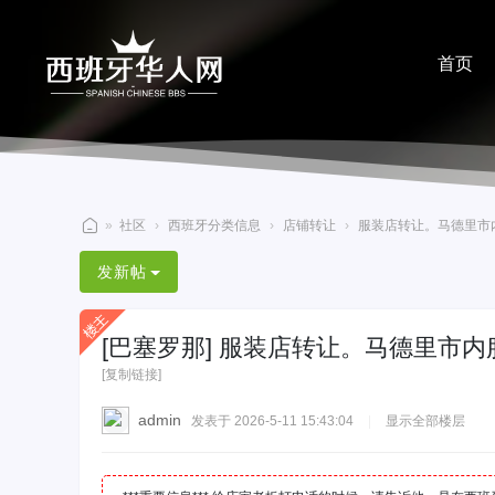
首页
分享
»
社区
›
西班牙分类信息
›
店铺转让
›
服装店转让。马德里市内服
西
发新帖
班
牙
[巴塞罗那]
服装店转让。马德里市内服
华
[复制链接]
人
网
admin
发表于 2026-5-11 15:43:04
|
显示全部楼层