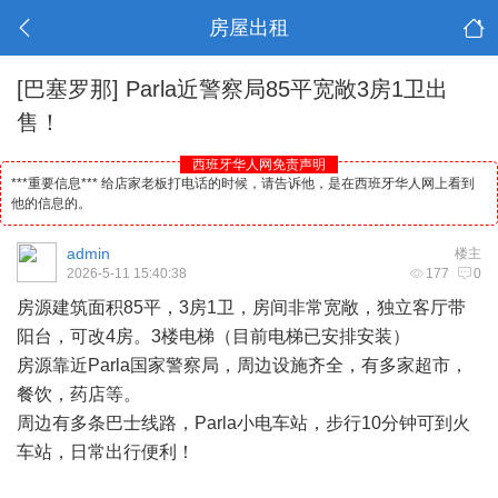
房屋出租
[巴塞罗那]
Parla近警察局85平宽敞3房1卫出
售！
西班牙华人网免责声明
***重要信息*** 给店家老板打电话的时候，请告诉他，是在西班牙华人网上看到
他的信息的。
admin
楼主
2026-5-11 15:40:38
177
0
房源建筑面积85平，3房1卫，房间非常宽敞，独立客厅带
阳台，可改4房。3楼电梯（目前电梯已安排安装）
房源靠近Parla国家警察局，周边设施齐全，有多家超市，
餐饮，药店等。
周边有多条巴士线路，Parla小电车站，步行10分钟可到火
车站，日常出行便利！