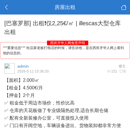
房屋出租
[巴塞罗那]
出租❗仅2,25€/㎡ | illescas大型仓库
出租
西班牙华人网免责声明
***重要信息*** 给店家老板打电话的时候，请告诉他，是在西班牙华人网上看到
他的信息的。
admin
楼主
2026-5-11 15:36:20
151
0
【面积】2.000㎡
【租金】4.500€/月
【押金】2个月
✅ 租金低于周边市场价，性价比高
✅ 仓库的天花板做了专业级隔热处理,适合长期仓储
✅ 配有全新装修办公室，可直接投入使用
✅ 门口有开阔空地，车辆设备进出、货物装卸都非常方便