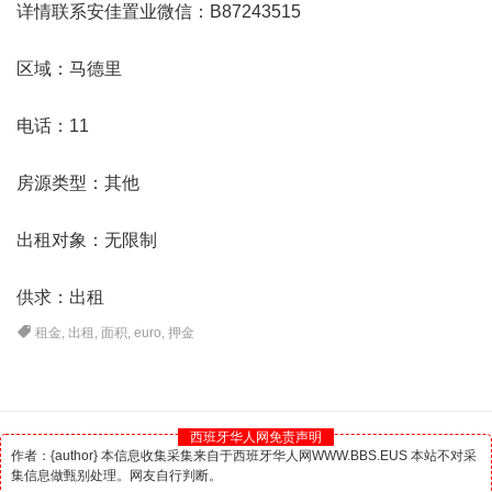
详情联系安佳置业微信：B87243515
区域：
马德里
电话：11
房源类型：其他
出租对象：无限制
供求：出租
租金
,
出租
,
面积
,
euro
,
押金
西班牙华人网免责声明
作者：{author} 本信息收集采集来自于西班牙华人网WWW.BBS.EUS 本站不对采
集信息做甄别处理。网友自行判断。