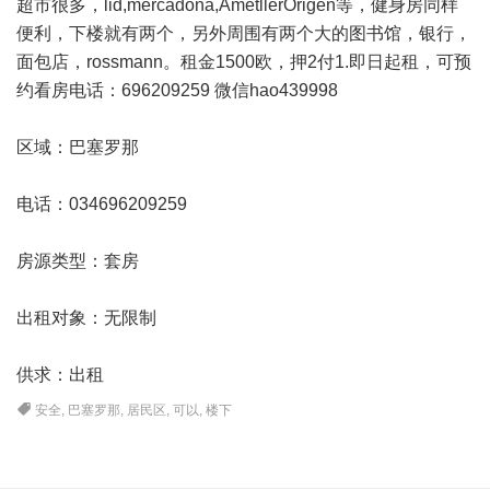
超市很多，lid,mercadona,AmetllerOrigen等，健身房同样
便利，下楼就有两个，另外周围有两个大的图书馆，银行，
面包店，rossmann。租金1500欧，押2付1.即日起租，可预
约看房电话：696209259 微信hao439998
区域：巴塞罗那
电话：034696209259
房源类型：套房
出租对象：无限制
供求：出租
安全
,
巴塞罗那
,
居民区
,
可以
,
楼下