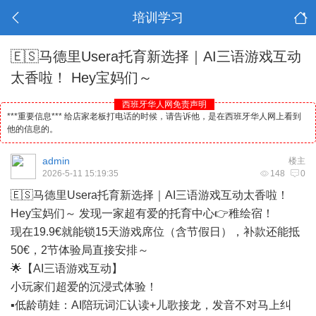
培训学习
🇪🇸马德里Usera托育新选择｜AI三语游戏互动
太香啦！ Hey宝妈们～
西班牙华人网免责声明
***重要信息*** 给店家老板打电话的时候，请告诉他，是在西班牙华人网上看到
他的信息的。
admin
楼主
2026-5-11 15:19:35
148
0
🇪🇸
马德里
Usera托育新选择｜AI三语游戏互动太香啦！
Hey宝妈们～ 发现一家超有爱的托育中心👉稚绘宿！
现在19.9€就能锁15天游戏席位（含节假日），补款还能抵
50€，2节体验局直接安排～
🌟【AI三语游戏互动】
小玩家们超爱的沉浸式体验！
▪️低龄萌娃：AI陪玩词汇认读+儿歌接龙，发音不对马上纠