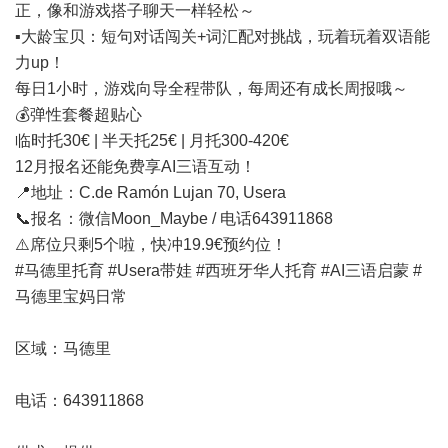
正，像和游戏搭子聊天一样轻松～
▪️大龄宝贝：短句对话闯关+词汇配对挑战，玩着玩着双语能
力up！
每日1小时，游戏向导全程带队，每周还有成长周报哦～
💰弹性套餐超贴心
临时托30€ | 半天托25€ | 月托300-420€
12月报名还能免费享AI三语互动！
📍地址：C.de Ramón Lujan 70, Usera
📞报名：微信Moon_Maybe / 电话643911868
⚠️席位只剩5个啦，快冲19.9€预约位！
#马德里托育 #Usera带娃 #
西班牙
华人
托育 #AI三语启蒙 #
马德里宝妈日常
区域：马德里
电话：643911868