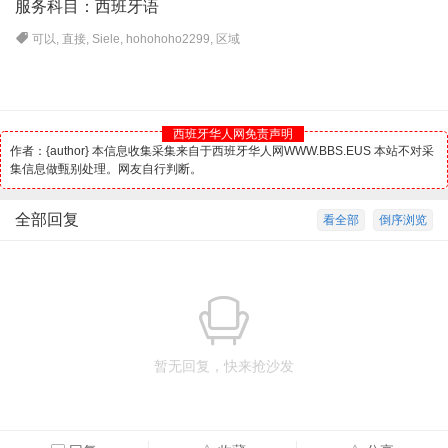
服务科目：
西班牙
语
可以
,
直接
,
Siele
,
hohohoho2299
,
区域
西班牙华人网免责声明
作者：{author} 本信息收集采集来自于西班牙华人网WWW.BBS.EUS 本站不对采
集信息做甄别处理。网友自行判断。
全部回复
看全部
倒序浏览
暂无回复，快来抢沙发